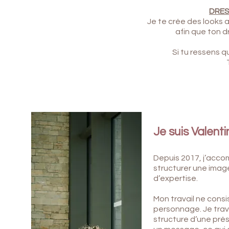
DRES
Je te crée des looks
afin que ton d
Si tu ressens q
Je suis Valenti
Depuis 2017, j’acc
structurer une imag
d’expertise.
Mon travail ne consi
personnage.
Je trava
structure d’une prés