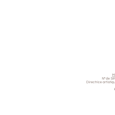
M
N° de SI
Directrice artistiq