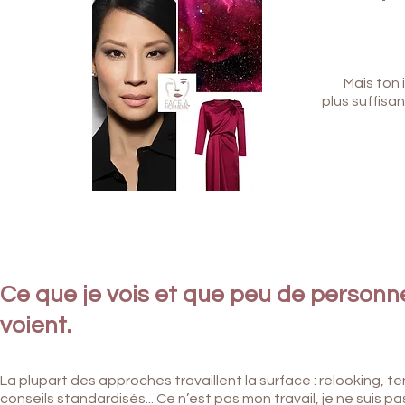
Mais ton 
plus suffisa
Ce que je vois et que peu de personn
voient.
La plupart des approches travaillent la surface : r
elooking, t
conseils standardisés...
Ce n’est pas mon travail, j
e ne suis pa