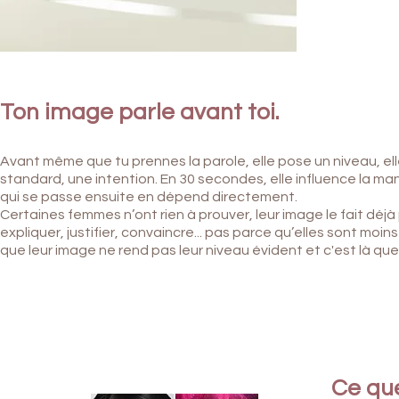
Ton image parle avant toi.
Avant même que tu prennes la parole, elle pose un niveau, e
l
standard, une intention. E
n 30 secondes, elle influence la ma
qui se passe ensuite en dépend directement.
Certaines femmes n’ont rien à prouver, leur image le fait déjà 
expliquer, justifier, convaincre... p
as parce qu’elles sont moi
que leur image ne rend pas leur niveau évident e
t c'est là que
Ce que