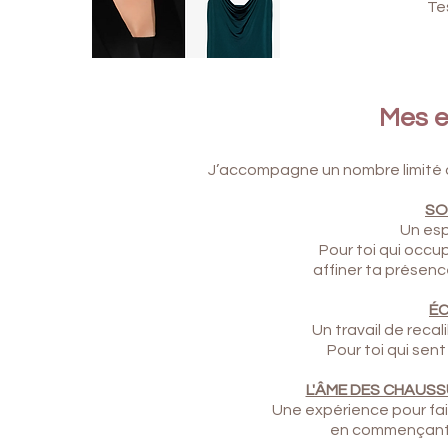
Te
Mes e
J’accompagne un nombre limité d
SO
Un esp
Pour toi qui occu
affiner ta présenc
É
Un travail de recal
Pour toi qui sen
L'ÂME DES CHAUS
Une expérience pour fair
en commençant p